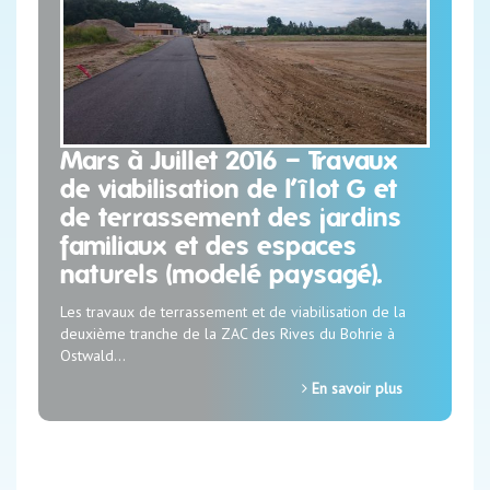
Mars à Juillet 2016 – Travaux
de viabilisation de l’îlot G et
de terrassement des jardins
familiaux et des espaces
naturels (modelé paysagé).
Les travaux de terrassement et de viabilisation de la
deuxième tranche de la ZAC des Rives du Bohrie à
Ostwald…
En savoir plus