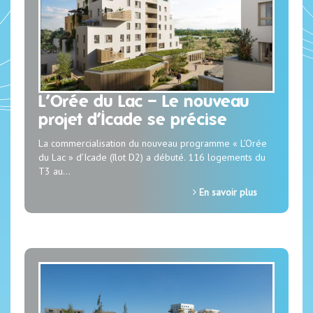
L’Orée du Lac – Le nouveau
projet d’Icade se précise
La commercialisation du nouveau programme « L’Orée
du Lac » d’Icade (îlot D2) a débuté. 116 logements du
T3 au…
En savoir plus