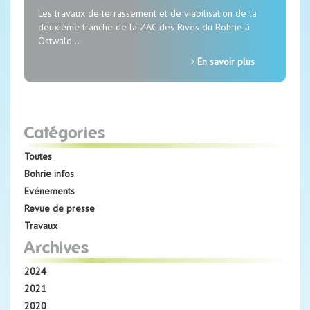
Les travaux de terrassement et de viabilisation de la
deuxième tranche de la ZAC des Rives du Bohrie à
Ostwald…
En savoir plus
Catégories
Toutes
Bohrie infos
Evénements
Revue de presse
Travaux
Archives
2024
2021
2020