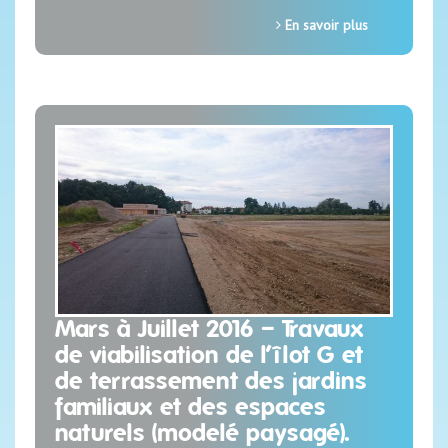
En savoir plus
Mars à Juillet 2016 – Travaux
de viabilisation de l’îlot G et
de terrassement des jardins
familiaux et des espaces
naturels (modelé paysagé).