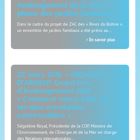
Aménagement de la 1ère
phase des jardins familiaux
Dans le cadre du projet de ZAC des « Rives du Bohrie »,
un ensemble de jardins familiaux a été prévu au…
En savoir plus
22 mars 2016 – MEDAILLE
D’ARGENT Grand Prix
d’Aménagement 2015
« Comment mieux bâtir en
terrains inondables
constructibles »
Ségolène Royal, Présidente de la COP, Ministre de
l’Environnement, de l’Énergie et de la Mer en charge
des Relations internationales…