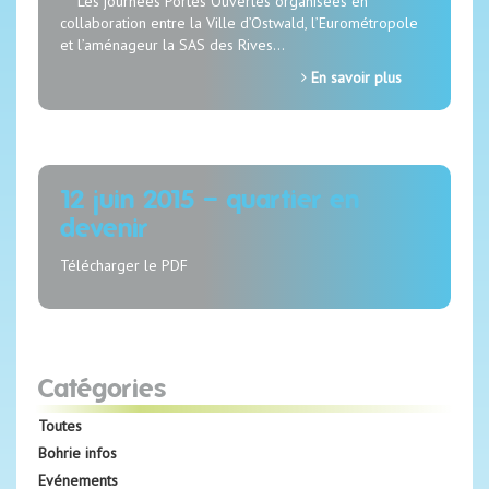
Les journées Portes Ouvertes organisées en
collaboration entre la Ville d’Ostwald, l’Eurométropole
et l’aménageur la SAS des Rives…
En savoir plus
12 juin 2015 – quartier en
devenir
Télécharger le PDF
Catégories
Toutes
Bohrie infos
Evénements