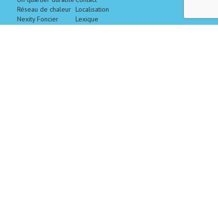
Réseau de chaleur
Localisation
Nexity Foncier
Lexique
Conseil
CM-CIC
Aménagement
Foncier